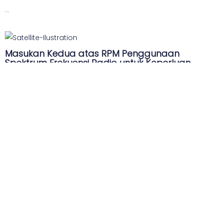
...
Masukan Kedua atas RPM Penggunaan
Spektrum Frekuensi Radio untuk Keperluan
Satelit dan Orbit Satelit
...
Rekomendasi Kebijakan Lainnya