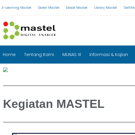
Skip
E-Learning Mastel
Galeri Mastel
Ebook Mastel
Library Mastel
Sertif
to
content
Home
Tentang Kami
MUNAS XI
Informasi & Kajian
Kegiatan MASTEL