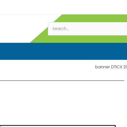
Search
for: